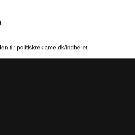
g
n til: politiskreklame.dk/indberet