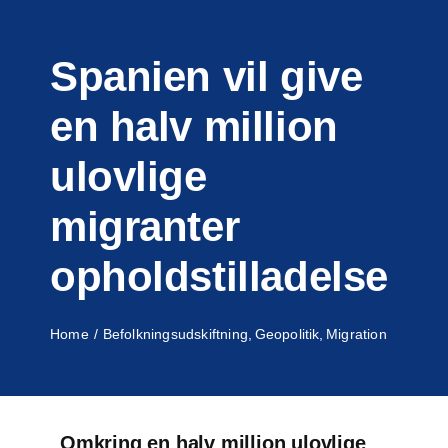
Toggle
Skip
Naviga
to
Spanien vil give
content
en halv million
ulovlige
migranter
opholdstilladelse
Home
Befolkningsudskiftning
Geopolitik
Migration
Omkring en halv million ulovlige