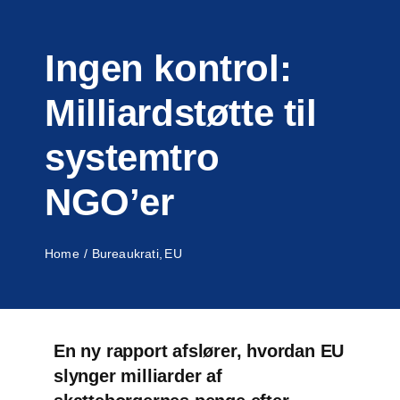
Toggle
Skip
Naviga
to
Ingen kontrol:
content
Milliardstøtte til
systemtro
NGO’er
Home
Bureaukrati
EU
En ny rapport afslører, hvordan EU
slynger milliarder af