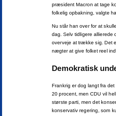
præsident Macron at tage ko
folkelig opbakning, valgte h
Nu står han over for at skul
dag. Selv tidligere allierede
overveje at trække sig. Det 
nægter at give folket reel ind
Demokratisk und
Frankrig er dog langt fra de
20 procent, men CDU vil hel
største parti, men det konse
konservativ regering, som ku