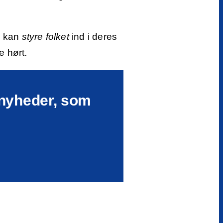
e kan
styre folket
ind i deres
e hørt.
e nyheder, som