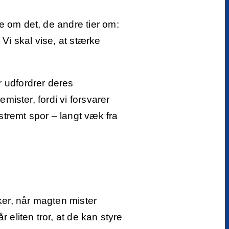
le om det, de andre tier om:
Vi skal vise, at stærke
r udfordrer deres
emister, fordi vi forsvarer
stremt spor – langt væk fra
ker, når magten mister
r eliten tror, at de kan styre