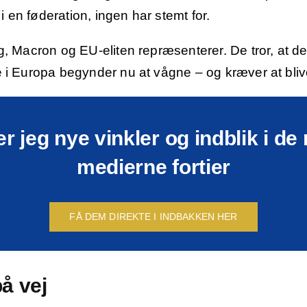
i en føderation, ingen har stemt for.
, Macron og EU-eliten repræsenterer. De tror, at d
i Europa begynder nu at vågne – og kræver at bliv
r jeg nye vinkler og indblik i d
medierne fortier
FÅ DEM DIREKTE I INDBAKKEN HER
å vej