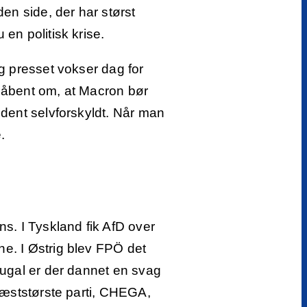
n side, der har størst
en politisk krise.
og presset vokser dag for
le åbent om, at Macron bør
ldent selvforskyldt. Når man
.
s. I Tyskland fik AfD over
e. I Østrig blev FPÖ det
tugal er der dannet en svag
 næststørste parti, CHEGA,