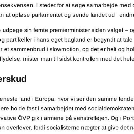
nsekvensen. I stedet for at søge samarbejde med de
an at opløse parlamentet og sende landet ud i endnu 
le udpege sin femte premierminister siden valget – 
 og partifæller i hans eget bagland er begyndt at ta
er et sammenbrud i slowmotion, og det er helt og ho
flydelse, mister man til sidst kontrollen med det hele
erskud
t eneste land i Europa, hvor vi ser den samme tenden
lere holde fast i samarbejdet med socialdemokratern
rvative ÖVP gik i armene på venstrefløjen. Og i Por
n overlever, fordi socialisterne nægter at give det