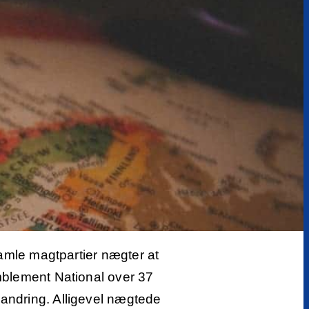
gamle magtpartier nægter at
emblement National over 37
randring. Alligevel nægtede