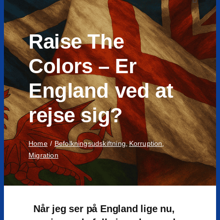
to
Toggle
Navigat
content
Raise The
Colors – Er
England ved at
rejse sig?
Home
Befolkningsudskiftning
Korruption
Migration
Når jeg ser på England lige nu,