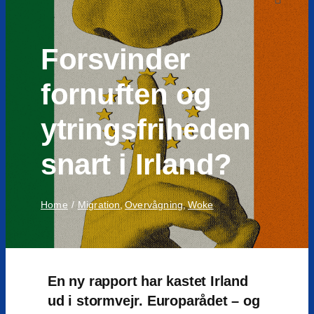
to
Toggle
Navigat
content
Forsvinder
fornuften og
ytringsfriheden
snart i Irland?
Home
Migration
Overvågning
Woke
En ny rapport har kastet Irland
ud i stormvejr. Europarådet – og